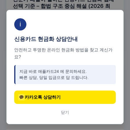
선택 기준 – 합법 구조 중심 해설 (2026 최
신)
애플카드24
/
12월 5, 2025
ℹ️
갑작스러운 지출이 생기면 많은 사람들이 신용카드 현
금화 업체를 먼저 검색합니다. 하지만 신용카드 현금화
신용카드 현금화 상담안내
업체가 워낙 많다 보니, 조건만 보고 선택했다가
안전하고 투명한 온라인 현금화 방법을 찾고 계신가
요?
지금 바로 애플카드24 에 문의하세요.
빠른 상담, 당일 입금으로 답 드립니다.
카카오톡 상담하기
닫기