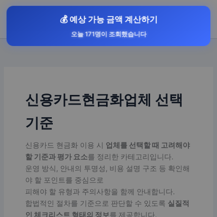
콘
텐
애플카드24
💰 예상 가능 금액 계산하기
츠
오늘 171명이 조회했습니다
로
건
너
뛰
기
신용카드현금화업체 선택
기준
신용카드 현금화 이용 시
업체를 선택할 때 고려해야
할 기준과 평가 요소
를 정리한 카테고리입니다.
운영 방식, 안내의 투명성, 비용 설명 구조 등 확인해
야 할 포인트를 중심으로
피해야 할 유형과 주의사항을 함께 안내합니다.
합법적인 절차를 기준으로 판단할 수 있도록
실질적
인 체크리스트 형태의 정보
를 제공합니다.